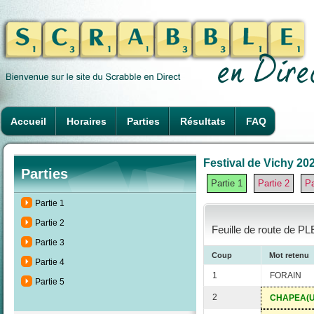
Accueil
Horaires
Parties
Résultats
FAQ
Festival de Vichy 202
Parties
Partie 1
Partie 2
Pa
Partie 1
Partie 2
Feuille de route de P
Partie 3
Coup
Mot retenu
Partie 4
1
FORAIN
Partie 5
2
CHAPEA(U