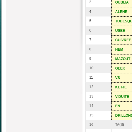
3
OUBLIA
4
ALENE
5
TUDESQ
6
USEE
7
CUIVREE
8
HEM
9
MAZOUT
10
GEEK
11
VS
12
KETJE
13
VIDUITE
14
EN
15
DRILLON
16
TA(S)