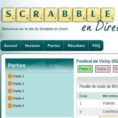
Accueil
Horaires
Parties
Résultats
FAQ
Festival de Vichy 202
Parties
Partie 1
Partie 2
Pa
Partie 1
Partie 2
Feuille de route de 
Partie 3
Coup
Mot retenu
Partie 4
1
FORAIN
Partie 5
2
CHAPEA(