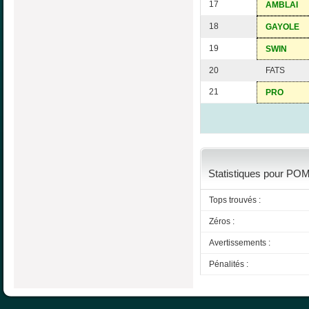
17
AMBLAI
18
GAYOLE
19
SWIN
20
FATS
21
PRO
Statistiques pour POM
Tops trouvés :
Zéros :
Avertissements :
Pénalités :