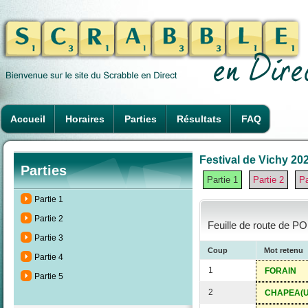
Accueil
Horaires
Parties
Résultats
FAQ
Festival de Vichy 202
Parties
Partie 1
Partie 2
Pa
Partie 1
Partie 2
Feuille de route de P
Partie 3
Coup
Mot retenu
Partie 4
1
FORAIN
Partie 5
2
CHAPEA(U