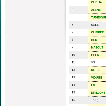
3
OUBLIA
4
ALENE
5
TUDESQU
6
USEE
7
CUIVREE
8
HEM
9
MAZOUT
10
GEEK
11
VS
12
KETJE
13
VIDUITE
14
EN
15
DRILLONS
16
TA(S)