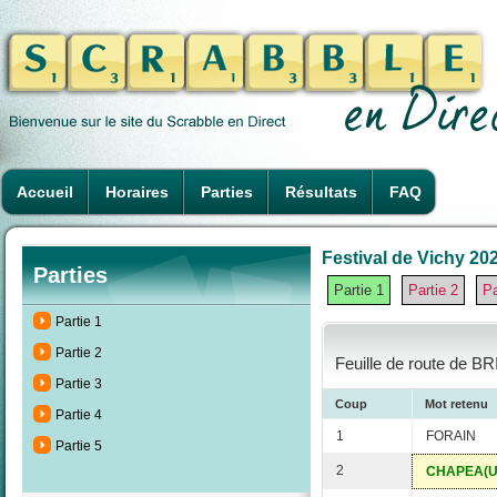
Accueil
Horaires
Parties
Résultats
FAQ
Festival de Vichy 202
Parties
Partie 1
Partie 2
Pa
Partie 1
Partie 2
Feuille de route de B
Partie 3
Coup
Mot retenu
Partie 4
1
FORAIN
Partie 5
2
CHAPEA(U