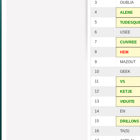
3
OUBLIA
4
ALENE
5
TUDESQU
6
USEE
7
CUIVREE
8
HEM
9
MAZOUT
10
GEEK
11
VS
12
KETJE
13
VIDUITE
14
EN
15
DRILLONS
16
TA(S)