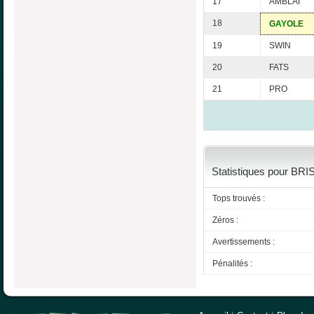
17
AMBLAI
18
GAYOLE
19
SWIN
20
FATS
21
PRO
Statistiques pour BRI
Tops trouvés :
Zéros :
Avertissements :
Pénalités :