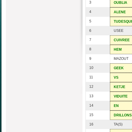
3
OUBLIA
4
ALENE
5
TUDESQU
6
USEE
7
CUIVREE
8
HEM
9
MAZOUT
10
GEEK
11
VS
12
KETJE
13
VIDUITE
14
EN
15
DRILLONS
16
TA(S)