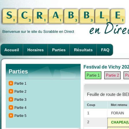
Accueil
Horaires
Parties
Résultats
FAQ
Festival de Vichy 202
Parties
Partie 1
Partie 2
Pa
Partie 1
Partie 2
Feuille de route de B
Partie 3
Coup
Mot retenu
Partie 4
1
FORAIN
Partie 5
2
CHAPEA(U