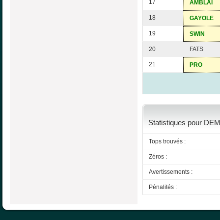
17
AMBLAI
18
GAYOLE
19
SWIN
20
FATS
21
PRO
Statistiques pour DEM
Tops trouvés :
Zéros :
Avertissements :
Pénalités :