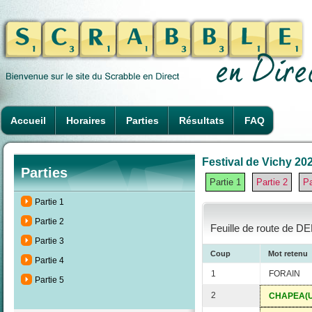
Accueil
Horaires
Parties
Résultats
FAQ
Festival de Vichy 202
Parties
Partie 1
Partie 2
Pa
Partie 1
Partie 2
Feuille de route de D
Partie 3
Coup
Mot retenu
Partie 4
1
FORAIN
Partie 5
2
CHAPEA(U