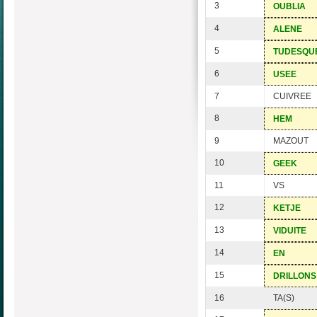
3
OUBLIA
4
ALENE
5
TUDESQU
6
USEE
7
CUIVREE
8
HEM
9
MAZOUT
10
GEEK
11
VS
12
KETJE
13
VIDUITE
14
EN
15
DRILLONS
16
TA(S)