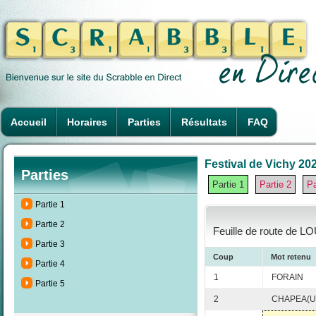
Accueil
Horaires
Parties
Résultats
FAQ
Festival de Vichy 202
Parties
Partie 1
Partie 2
Pa
Partie 1
Partie 2
Feuille de route de L
Partie 3
Coup
Mot retenu
Partie 4
1
FORAIN
Partie 5
2
CHAPEA(U