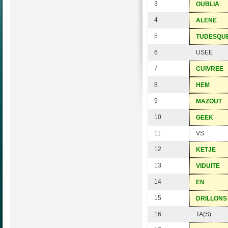
3
OUBLIA
4
ALENE
5
TUDESQU
6
USEE
7
CUIVREE
8
HEM
9
MAZOUT
10
GEEK
11
VS
12
KETJE
13
VIDUITE
14
EN
15
DRILLONS
16
TA(S)