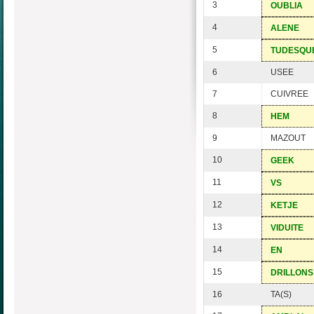
3
OUBLIA
4
ALENE
5
TUDESQU
6
USEE
7
CUIVREE
8
HEM
9
MAZOUT
10
GEEK
11
VS
12
KETJE
13
VIDUITE
14
EN
15
DRILLONS
16
TA(S)