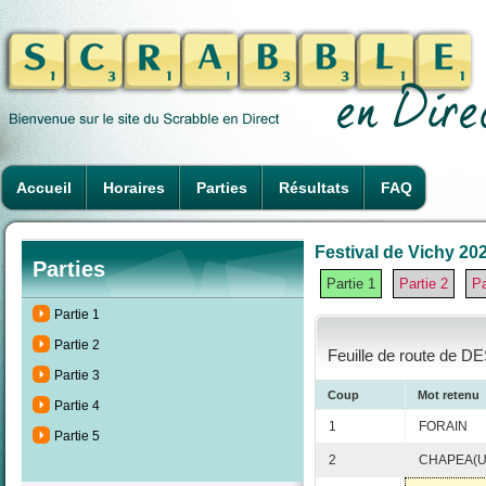
Accueil
Horaires
Parties
Résultats
FAQ
Festival de Vichy 202
Parties
Partie 1
Partie 2
Pa
Partie 1
Partie 2
Feuille de route de D
Partie 3
Coup
Mot retenu
Partie 4
1
FORAIN
Partie 5
2
CHAPEA(U