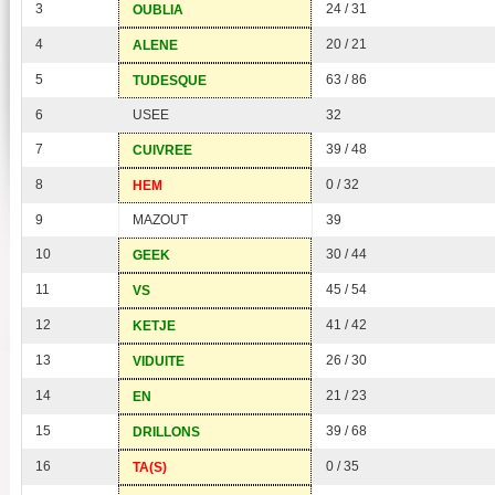
3
24 / 31
OUBLIA
4
20 / 21
ALENE
5
63 / 86
TUDESQUE
6
USEE
32
7
39 / 48
CUIVREE
8
0 / 32
HEM
9
MAZOUT
39
10
30 / 44
GEEK
11
45 / 54
VS
12
41 / 42
KETJE
13
26 / 30
VIDUITE
14
21 / 23
EN
15
39 / 68
DRILLONS
16
0 / 35
TA(S)