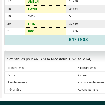
17
18 / 26
AMBLAI
18
33 / 54
GAYOLE
19
SWIN
50
20
39 / 46
FATS
21
18 / 26
PRO
647 / 903
Statistiques pour ARLANDA Alice (table 1152, série 6A)
Tops trouvés :
4 tops trouvés
Zéros :
2 zéros
Avertissements :
Aucun avertissement
Pénalités :
Aucune pénalité.