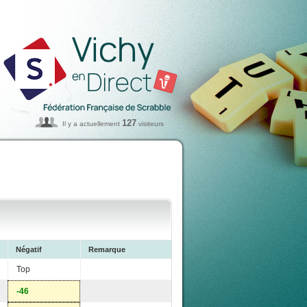
127
Il y a actuellement
visiteurs
Négatif
Remarque
Top
-46