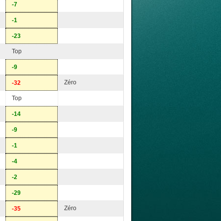
-7
-1
-23
Top
-9
Zéro
-32
Top
-14
-9
-1
-4
-2
-29
Zéro
-35