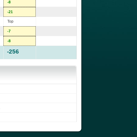
-8
-21
Top
-7
-8
-256
.