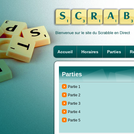
Accueil
Horaires
Parties
Ré
Parties
Partie 1
Partie 2
Partie 3
Partie 4
Partie 5