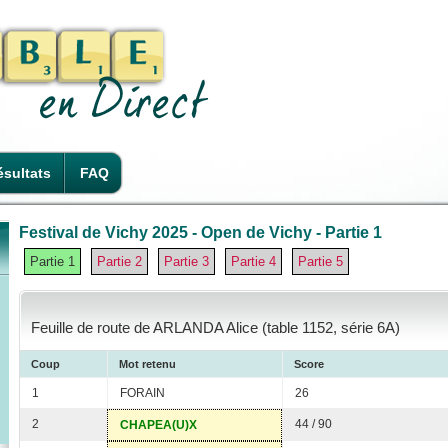
sultats
FAQ
Festival de Vichy 2025 - Open de Vichy - Partie 1
Partie 1
Partie 2
Partie 3
Partie 4
Partie 5
Feuille de route de ARLANDA Alice (table 1152, série 6A)
Coup
Mot retenu
Score
1
FORAIN
26
2
44 / 90
CHAPEA(U)X