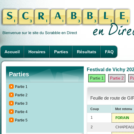
Accueil
Horaires
Parties
Résultats
FAQ
Festival de Vichy 202
Parties
Partie 1
Partie 2
Pa
Partie 1
Partie 2
Feuille de route de GI
Partie 3
Coup
Mot retenu
Partie 4
1
FORAIN
Partie 5
2
CHAPEA(U