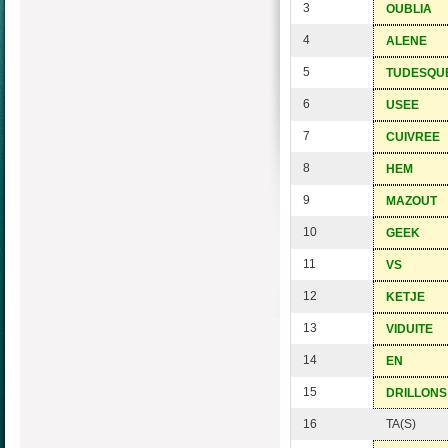
3
OUBLIA
4
ALENE
5
TUDESQU
6
USEE
7
CUIVREE
8
HEM
9
MAZOUT
10
GEEK
11
VS
12
KETJE
13
VIDUITE
14
EN
15
DRILLONS
16
TA(S)