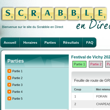
Accueil
Horaires
Parties
Résultats
FAQ
Festival de Vichy 202
Parties
Partie 1
Partie 2
Pa
Partie 1
Partie 2
Feuille de route de G
Partie 3
Coup
Mot retenu
Partie 4
1
FORAIN
Partie 5
2
CHAPEA(