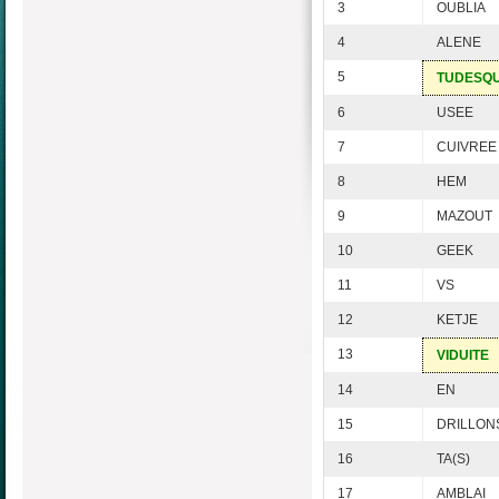
3
OUBLIA
4
ALENE
5
TUDESQ
6
USEE
7
CUIVREE
8
HEM
9
MAZOUT
10
GEEK
11
VS
12
KETJE
13
VIDUITE
14
EN
15
DRILLON
16
TA(S)
17
AMBLAI