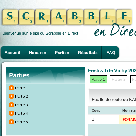
Accueil
Horaires
Parties
Résultats
FAQ
Festival de Vichy 202
Parties
Partie 1
Partie 2
Pa
Partie 1
Partie 2
Feuille de route de K
Partie 3
Coup
Mot ret
Partie 4
1
FORAI
Partie 5