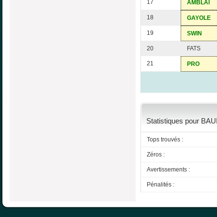
17
AMBLAI
18
GAYOLE
19
SWIN
20
FATS
21
PRO
Statistiques pour BAU
Tops trouvés :
Zéros :
Avertissements :
Pénalités :