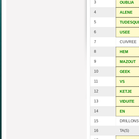
3
OUBLIA
4
ALENE
5
TUDESQU
6
USEE
7
CUIVREE
8
HEM
9
MAZOUT
10
GEEK
11
VS
12
KETJE
13
VIDUITE
14
EN
15
DRILLONS
16
TA(S)