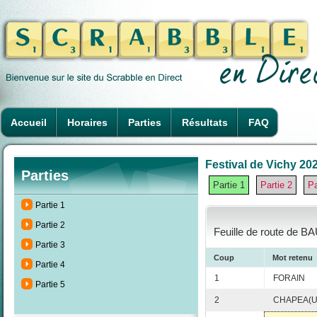
Accueil
Horaires
Parties
Résultats
FAQ
Festival de Vichy 202
Parties
Partie 1
Partie 2
Pa
Partie 1
Partie 2
Feuille de route de B
Partie 3
Coup
Mot retenu
Partie 4
1
FORAIN
Partie 5
2
CHAPEA(U