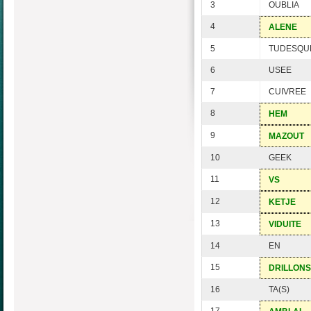
3
OUBLIA
4
ALENE
5
TUDESQU
6
USEE
7
CUIVREE
8
HEM
9
MAZOUT
10
GEEK
11
VS
12
KETJE
13
VIDUITE
14
EN
15
DRILLONS
16
TA(S)