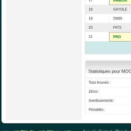
17
AMBLAI
18
GAYOLE
19
SWIN
20
FATS
21
PRO
Statistiques pour MOO
Tops trouvés :
Zéros :
Avertissements :
Pénalités :