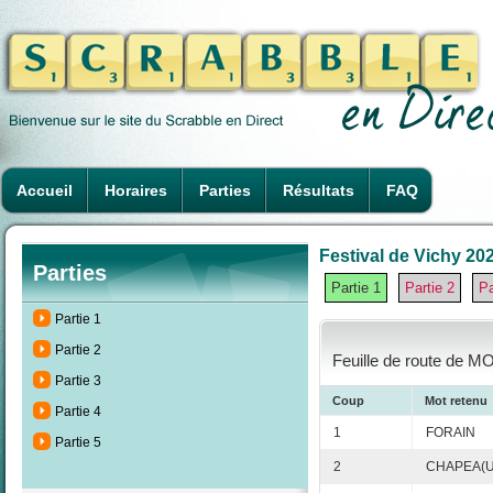
Accueil
Horaires
Parties
Résultats
FAQ
Festival de Vichy 202
Parties
Partie 1
Partie 2
Pa
Partie 1
Partie 2
Feuille de route de M
Partie 3
Coup
Mot retenu
Partie 4
1
FORAIN
Partie 5
2
CHAPEA(U