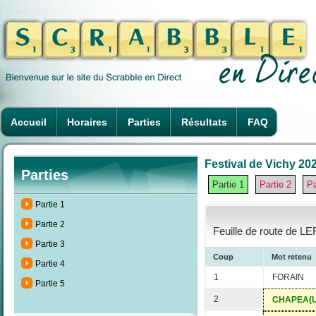
Accueil
Horaires
Parties
Résultats
FAQ
Festival de Vichy 202
Parties
Partie 1
Partie 2
Pa
Partie 1
Partie 2
Feuille de route de L
Partie 3
Coup
Mot retenu
Partie 4
1
FORAIN
Partie 5
2
CHAPEA(U