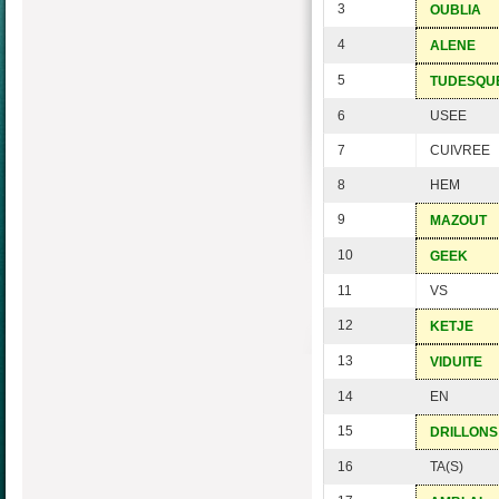
3
OUBLIA
4
ALENE
5
TUDESQU
6
USEE
7
CUIVREE
8
HEM
9
MAZOUT
10
GEEK
11
VS
12
KETJE
13
VIDUITE
14
EN
15
DRILLONS
16
TA(S)