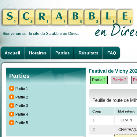
Accueil
Horaires
Parties
Résultats
FAQ
Festival de Vichy 202
Parties
Partie 1
Partie 2
Pa
Partie 1
Partie 2
Feuille de route de MI
Partie 3
Coup
Mot retenu
Partie 4
1
FORAIN
Partie 5
2
CHAPEA(U