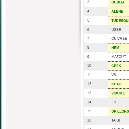
3
OUBLIA
4
ALENE
5
TUDESQU
6
USEE
7
CUIVREE
8
HEM
9
MAZOUT
10
GEEK
11
VS
12
KETJE
13
VIDUITE
14
EN
15
DRILLONS
16
TA(S)