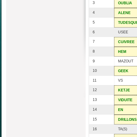
3
OUBLIA
4
ALENE
5
TUDESQU
6
USEE
7
CUIVREE
8
HEM
9
MAZOUT
10
GEEK
11
VS
12
KETJE
13
VIDUITE
14
EN
15
DRILLONS
16
TA(S)