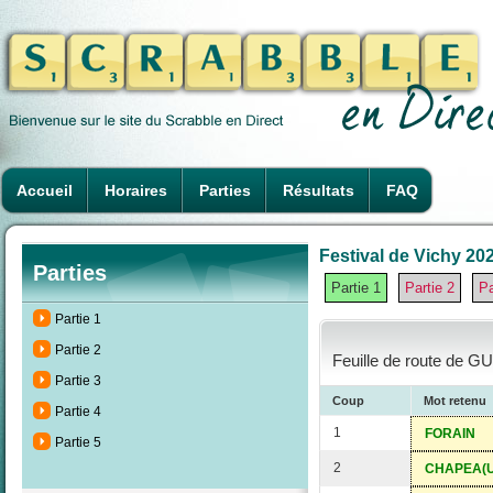
Accueil
Horaires
Parties
Résultats
FAQ
Festival de Vichy 202
Parties
Partie 1
Partie 2
Pa
Partie 1
Partie 2
Feuille de route de G
Partie 3
Coup
Mot retenu
Partie 4
1
FORAIN
Partie 5
2
CHAPEA(U