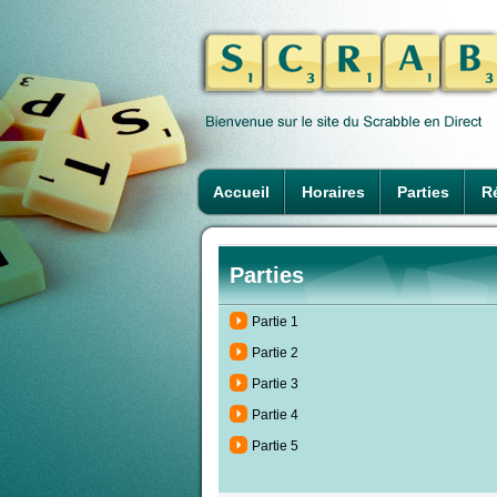
Accueil
Horaires
Parties
Ré
Parties
Partie 1
Partie 2
Partie 3
Partie 4
Partie 5