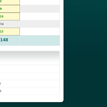
-2
-9
-14
Top
-13
-148
t
é.