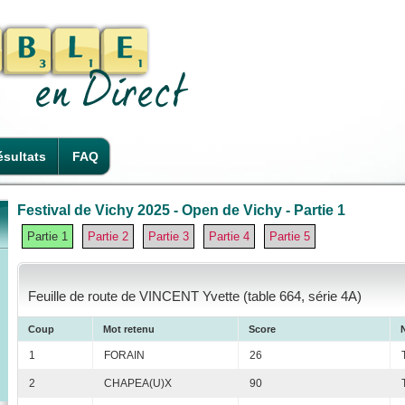
sultats
FAQ
Festival de Vichy 2025 - Open de Vichy - Partie 1
Partie 1
Partie 2
Partie 3
Partie 4
Partie 5
Feuille de route de VINCENT Yvette (table 664, série 4A)
Coup
Mot retenu
Score
1
FORAIN
26
2
CHAPEA(U)X
90