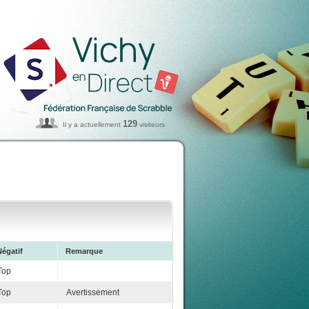
129
Il y a actuellement
visiteurs
Négatif
Remarque
Top
Top
Avertissement