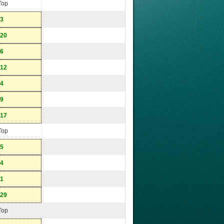
Top
-3
-20
-6
-12
-4
-9
-17
Top
-5
-4
-1
-29
Top