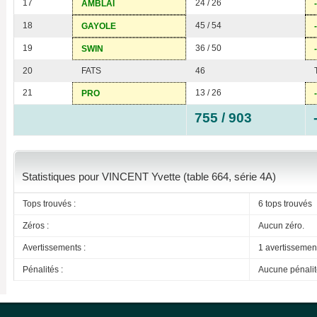
17
24 / 26
AMBLAI
18
45 / 54
GAYOLE
19
36 / 50
SWIN
20
FATS
46
21
13 / 26
PRO
755 / 903
Statistiques pour VINCENT Yvette (table 664, série 4A)
Tops trouvés :
6 tops trouvés
Zéros :
Aucun zéro.
Avertissements :
1 avertissemen
Pénalités :
Aucune pénalit