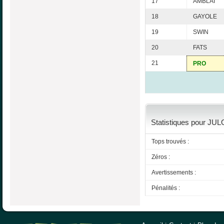
17
AMBLAI
18
GAYOLE
19
SWIN
20
FATS
21
PRO
Statistiques pour JULO
Tops trouvés :
Zéros :
Avertissements :
Pénalités :