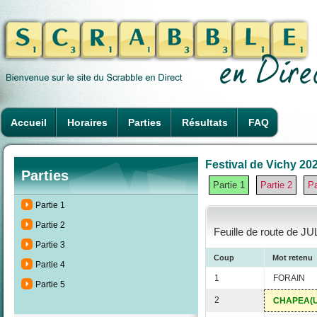
Accueil
Horaires
Parties
Résultats
FAQ
Festival de Vichy 202
Parties
Partie 1
Partie 2
Pa
Partie 1
Partie 2
Feuille de route de JU
Partie 3
Coup
Mot retenu
Partie 4
1
FORAIN
Partie 5
2
CHAPEA(U