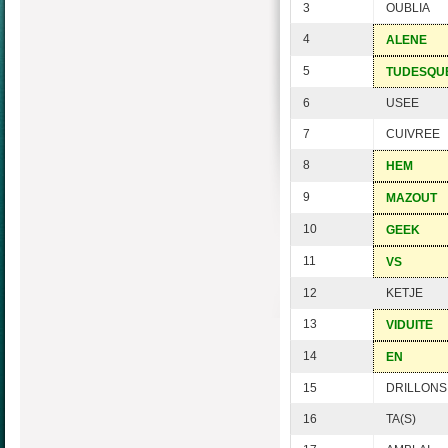
3
OUBLIA
4
ALENE
5
TUDESQU
6
USEE
7
CUIVREE
8
HEM
9
MAZOUT
10
GEEK
11
VS
12
KETJE
13
VIDUITE
14
EN
15
DRILLONS
16
TA(S)