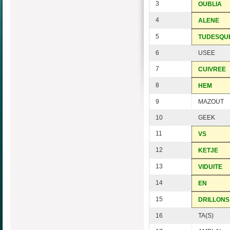
3
OUBLIA
4
ALENE
5
TUDESQU
6
USEE
7
CUIVREE
8
HEM
9
MAZOUT
10
GEEK
11
VS
12
KETJE
13
VIDUITE
14
EN
15
DRILLONS
16
TA(S)