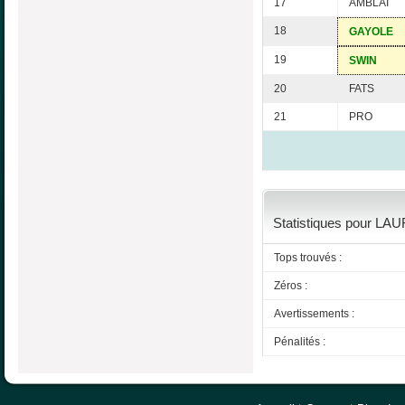
17
AMBLAI
18
GAYOLE
19
SWIN
20
FATS
21
PRO
Statistiques pour LAU
Tops trouvés :
Zéros :
Avertissements :
Pénalités :