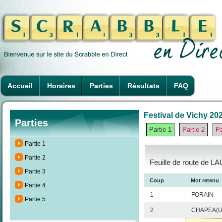
Accueil
Horaires
Parties
Résultats
FAQ
Festival de Vichy 202
Parties
Partie 1
Partie 2
Pa
Partie 1
Partie 2
Feuille de route de L
Partie 3
Coup
Mot retenu
Partie 4
1
FORAIN
Partie 5
2
CHAPEA(U