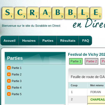
Accueil
Horaires
Parties
Résultats
FAQ
Festival de Vichy 202
Parties
Partie 1
Partie 2
Pa
Partie 1
Partie 2
Feuille de route de GA
Partie 3
Coup
Mot retenu
Partie 4
1
FORAIN
Partie 5
2
CHAPEA(U