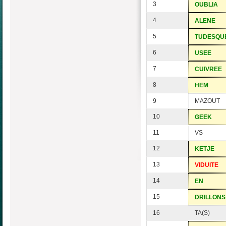
3
OUBLIA
4
ALENE
5
TUDESQU
6
USEE
7
CUIVREE
8
HEM
9
MAZOUT
10
GEEK
11
VS
12
KETJE
13
VIDUITE
14
EN
15
DRILLONS
16
TA(S)