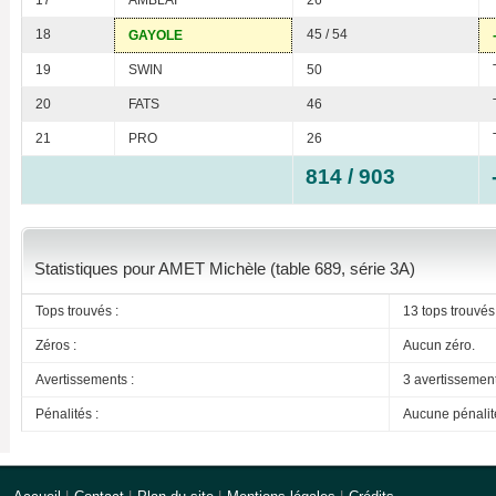
17
AMBLAI
26
18
45 / 54
GAYOLE
19
SWIN
50
20
FATS
46
21
PRO
26
814 / 903
Statistiques pour AMET Michèle (table 689, série 3A)
Tops trouvés :
13 tops trouvés
Zéros :
Aucun zéro.
Avertissements :
3 avertissemen
Pénalités :
Aucune pénalit