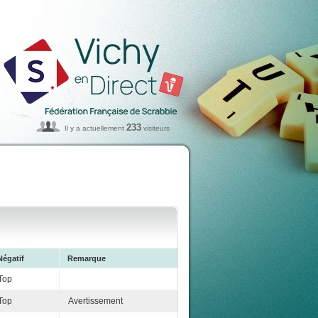
233
Il y a actuellement
visiteurs
Négatif
Remarque
Top
Top
Avertissement