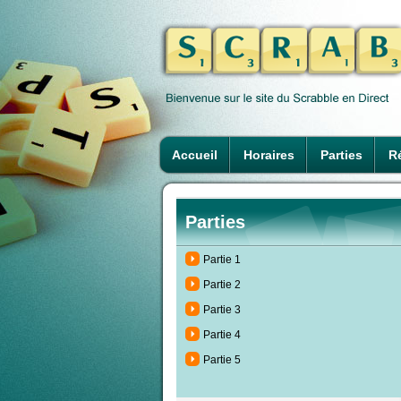
Accueil
Horaires
Parties
Ré
Parties
Partie 1
Partie 2
Partie 3
Partie 4
Partie 5