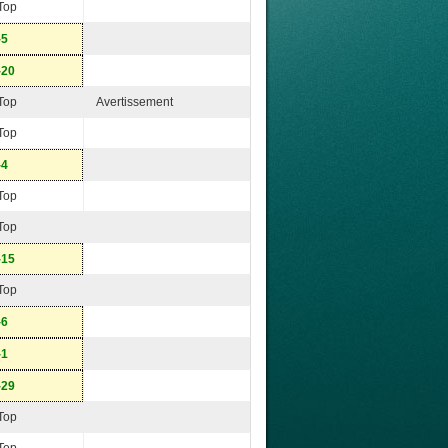
Top
-5
-20
Top
Avertissement
Top
-4
Top
Top
-15
Top
-6
-1
-29
Top