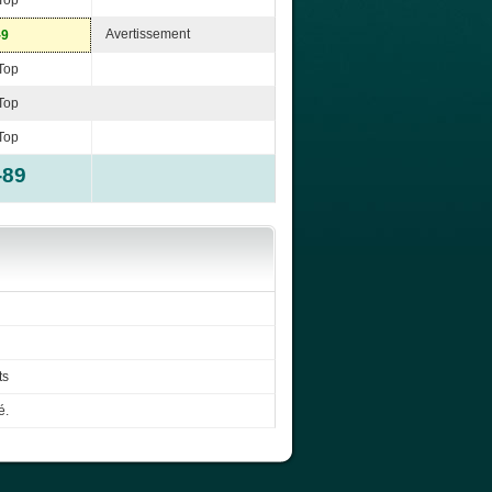
Top
Avertissement
-9
Top
Top
Top
-89
ts
é.