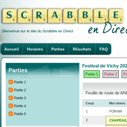
Accueil
Horaires
Parties
Résultats
FAQ
Festival de Vichy 202
Parties
Partie 1
Partie 2
Pa
Partie 1
Partie 2
Feuille de route de AN
Partie 3
Coup
Mot retenu
Partie 4
1
FORAIN
Partie 5
2
CHAPEA(U