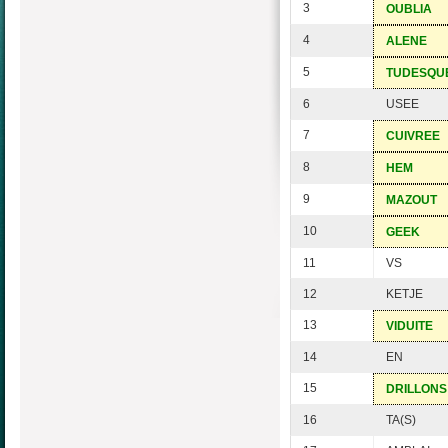
3
OUBLIA
4
ALENE
5
TUDESQU
6
USEE
7
CUIVREE
8
HEM
9
MAZOUT
10
GEEK
11
VS
12
KETJE
13
VIDUITE
14
EN
15
DRILLONS
16
TA(S)