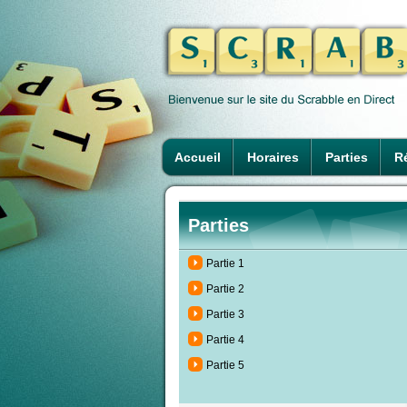
Accueil
Horaires
Parties
Ré
Parties
Partie 1
Partie 2
Partie 3
Partie 4
Partie 5