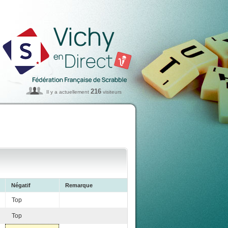
216
Il y a actuellement
visiteurs
Négatif
Remarque
Top
Top