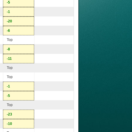
-5
-1
-20
-6
Top
-8
-11
Top
Top
-1
-5
Top
-23
-10