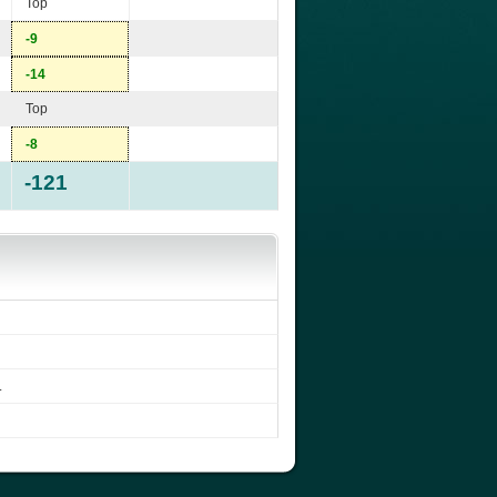
Top
-9
-14
Top
-8
-121
.