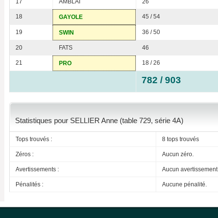
17
AMBLAI
26
18
45 / 54
GAYOLE
19
36 / 50
SWIN
20
FATS
46
21
18 / 26
PRO
782 / 903
Statistiques pour SELLIER Anne (table 729, série 4A)
Tops trouvés :
8 tops trouvés
Zéros :
Aucun zéro.
Avertissements :
Aucun avertissement
Pénalités :
Aucune pénalité.