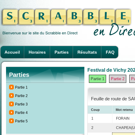
Accueil
Horaires
Parties
Résultats
FAQ
Festival de Vichy 202
Parties
Partie 1
Partie 2
Pa
Partie 1
Partie 2
Feuille de route de S
Partie 3
Coup
Mot retenu
Partie 4
1
FORAIN
Partie 5
2
CHAPEA(U