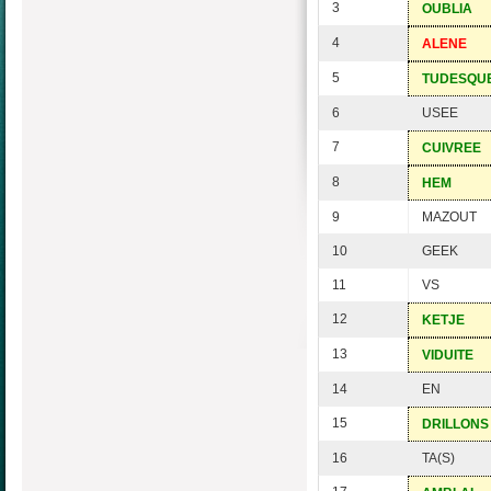
3
OUBLIA
4
ALENE
5
TUDESQU
6
USEE
7
CUIVREE
8
HEM
9
MAZOUT
10
GEEK
11
VS
12
KETJE
13
VIDUITE
14
EN
15
DRILLONS
16
TA(S)