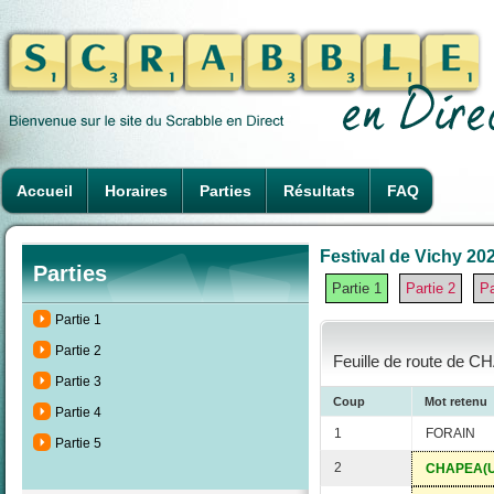
Accueil
Horaires
Parties
Résultats
FAQ
Festival de Vichy 202
Parties
Partie 1
Partie 2
Pa
Partie 1
Partie 2
Feuille de route de C
Partie 3
Coup
Mot retenu
Partie 4
1
FORAIN
Partie 5
2
CHAPEA(U