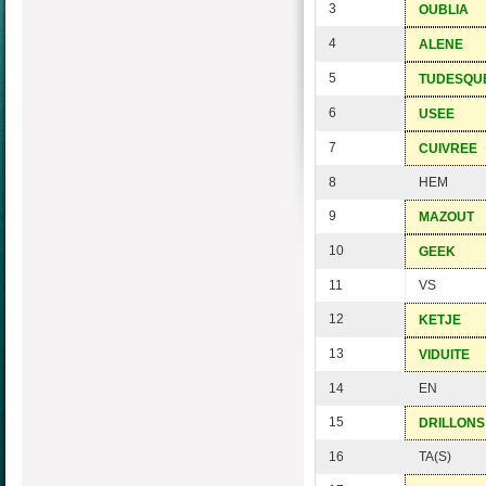
3
OUBLIA
4
ALENE
5
TUDESQU
6
USEE
7
CUIVREE
8
HEM
9
MAZOUT
10
GEEK
11
VS
12
KETJE
13
VIDUITE
14
EN
15
DRILLONS
16
TA(S)