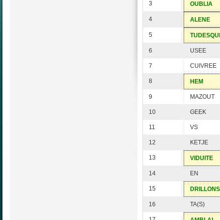
3
OUBLIA
4
ALENE
5
TUDESQU
6
USEE
7
CUIVREE
8
HEM
9
MAZOUT
10
GEEK
11
VS
12
KETJE
13
VIDUITE
14
EN
15
DRILLONS
16
TA(S)
17