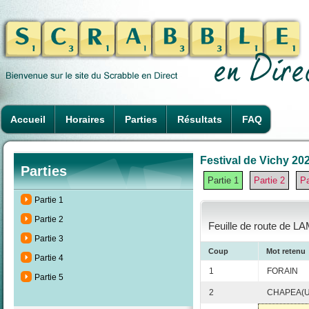
Accueil
Horaires
Parties
Résultats
FAQ
Festival de Vichy 202
Parties
Partie 1
Partie 2
Pa
Partie 1
Partie 2
Feuille de route de L
Partie 3
Coup
Mot retenu
Partie 4
1
FORAIN
Partie 5
2
CHAPEA(U