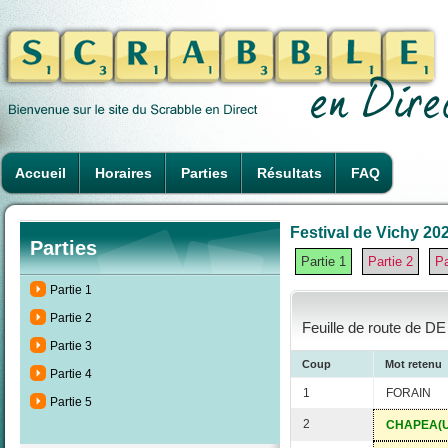
Accueil
Horaires
Parties
Résultats
FAQ
Festival de Vichy 202
Parties
Partie 1
Partie 2
Pa
Partie 1
Partie 2
Feuille de route de D
Partie 3
Coup
Mot retenu
Partie 4
1
FORAIN
Partie 5
2
CHAPEA(U