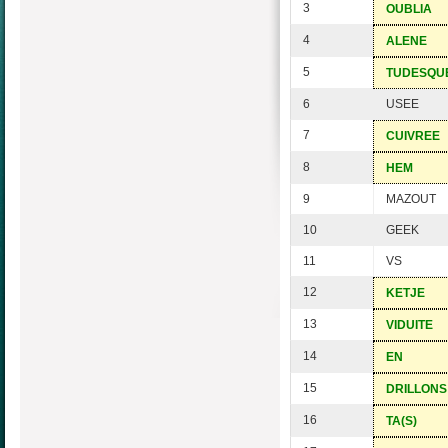
3
OUBLIA
4
ALENE
5
TUDESQU
6
USEE
7
CUIVREE
8
HEM
9
MAZOUT
10
GEEK
11
VS
12
KETJE
13
VIDUITE
14
EN
15
DRILLONS
16
TA(S)