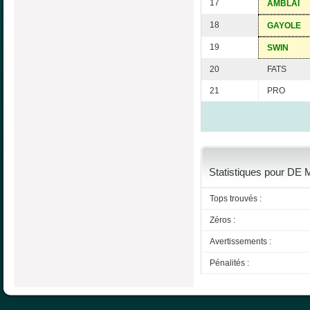
17
AMBLAI
18
GAYOLE
19
SWIN
20
FATS
21
PRO
Statistiques pour DE 
Tops trouvés :
Zéros :
Avertissements :
Pénalités :