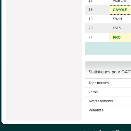
17
AMBLAI
18
GAYOLE
19
SWIN
20
FATS
21
PRO
Statistiques pour GATT
Tops trouvés :
Zéros :
Avertissements :
Pénalités :