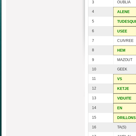
3
OUBLIA
4
ALENE
5
TUDESQU
6
USEE
7
CUIVREE
8
HEM
9
MAZOUT
10
GEEK
11
VS
12
KETJE
13
VIDUITE
14
EN
15
DRILLONS
16
TA(S)