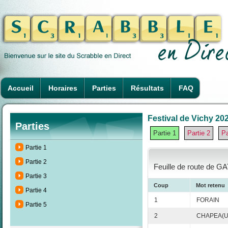
Accueil
Horaires
Parties
Résultats
FAQ
Festival de Vichy 202
Parties
Partie 1
Partie 2
Pa
Partie 1
Partie 2
Feuille de route de GA
Partie 3
Coup
Mot retenu
Partie 4
1
FORAIN
Partie 5
2
CHAPEA(U