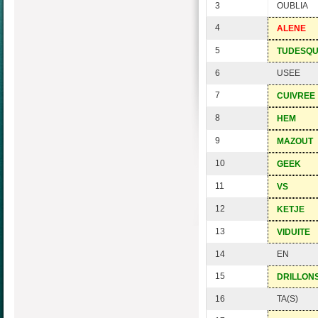
3
OUBLIA
4
ALENE
5
TUDESQ
6
USEE
7
CUIVREE
8
HEM
9
MAZOUT
10
GEEK
11
VS
12
KETJE
13
VIDUITE
14
EN
15
DRILLON
16
TA(S)