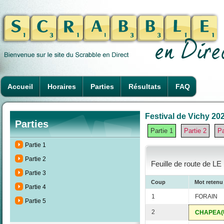
Accueil
Horaires
Parties
Résultats
FAQ
Festival de Vichy 202
Parties
Partie 1
Partie 2
Pa
Partie 1
Partie 2
Feuille de route de 
Partie 3
Coup
Mot retenu
Partie 4
1
FORAIN
Partie 5
2
CHAPEA(