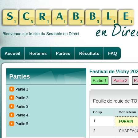
Accueil
Horaires
Parties
Résultats
FAQ
Festival de Vichy 202
Parties
Partie 1
Partie 2
Pa
Partie 1
Partie 2
Feuille de route de TO
Partie 3
Coup
Mot retenu
Partie 4
1
FORAIN
Partie 5
2
CHAPEA(U