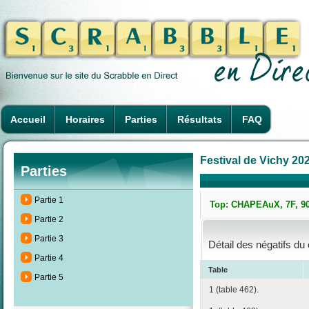
Accueil
Horaires
Parties
Résultats
FAQ
Festival de Vichy 202
Parties
Partie 1
Top: CHAPEAuX, 7F, 90
Partie 2
Partie 3
Détail des négatifs du
Partie 4
Table
Partie 5
1 (table 462).