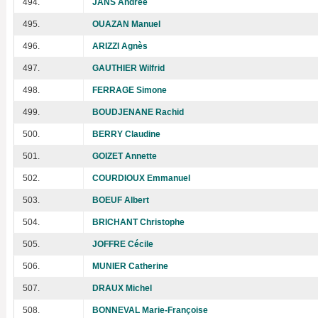
494.
JANS Andrée
495.
OUAZAN Manuel
496.
ARIZZI Agnès
497.
GAUTHIER Wilfrid
498.
FERRAGE Simone
499.
BOUDJENANE Rachid
500.
BERRY Claudine
501.
GOIZET Annette
502.
COURDIOUX Emmanuel
503.
BOEUF Albert
504.
BRICHANT Christophe
505.
JOFFRE Cécile
506.
MUNIER Catherine
507.
DRAUX Michel
508.
BONNEVAL Marie-Françoise