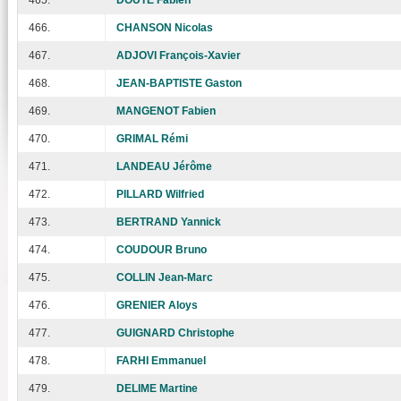
466.
CHANSON Nicolas
467.
ADJOVI François-Xavier
468.
JEAN-BAPTISTE Gaston
469.
MANGENOT Fabien
470.
GRIMAL Rémi
471.
LANDEAU Jérôme
472.
PILLARD Wilfried
473.
BERTRAND Yannick
474.
COUDOUR Bruno
475.
COLLIN Jean-Marc
476.
GRENIER Aloys
477.
GUIGNARD Christophe
478.
FARHI Emmanuel
479.
DELIME Martine