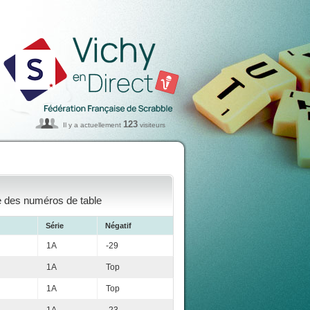
123
Il y a actuellement
visiteurs
re des numéros de table
Série
Négatif
1A
-29
1A
Top
1A
Top
1A
-23