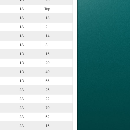
1A
Top
1A
-18
1A
-2
1A
-14
1A
-3
1B
-15
1B
-20
1B
-40
1B
-56
2A
-25
2A
-22
2A
-70
2A
-52
2A
-15