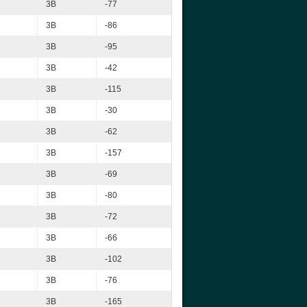
3B
-77
3B
-86
3B
-95
3B
-42
3B
-115
3B
-30
3B
-62
3B
-157
3B
-69
3B
-80
3B
-72
3B
-66
3B
-102
3B
-76
3B
-165