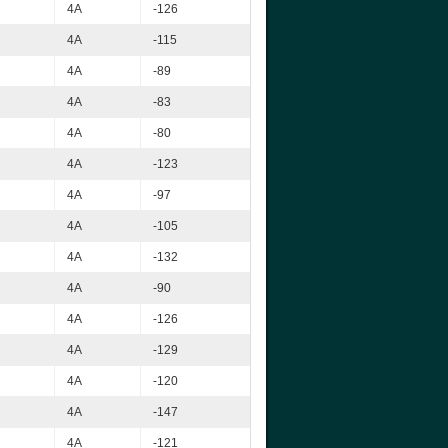
4A
-126
4A
-115
4A
-89
4A
-83
4A
-80
4A
-123
4A
-97
4A
-105
4A
-132
4A
-90
4A
-126
4A
-129
4A
-120
4A
-147
4A
-121