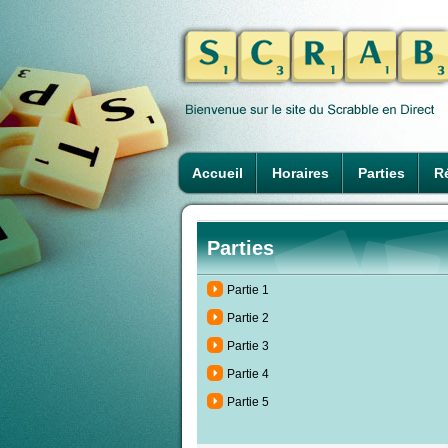
Accueil
Horaires
Parties
Ré
Parties
Partie 1
Partie 2
Partie 3
Partie 4
Partie 5