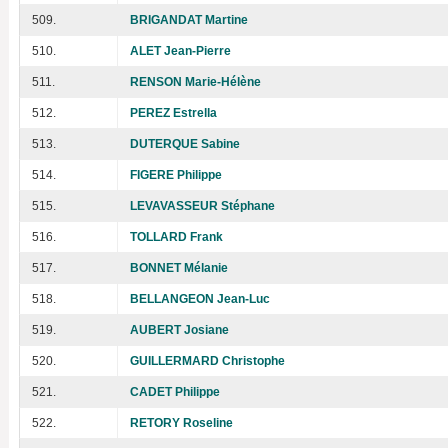
509.
BRIGANDAT Martine
510.
ALET Jean-Pierre
511.
RENSON Marie-Hélène
512.
PEREZ Estrella
513.
DUTERQUE Sabine
514.
FIGERE Philippe
515.
LEVAVASSEUR Stéphane
516.
TOLLARD Frank
517.
BONNET Mélanie
518.
BELLANGEON Jean-Luc
519.
AUBERT Josiane
520.
GUILLERMARD Christophe
521.
CADET Philippe
522.
RETORY Roseline