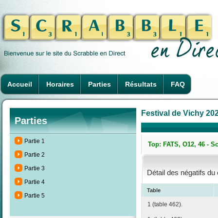
Accueil
Horaires
Parties
Résultats
FAQ
Festival de Vichy 202
Parties
Partie 1
Top: FATS, O12, 46 - S
Partie 2
Partie 3
Détail des négatifs du
Partie 4
Table
Partie 5
1 (table 462).