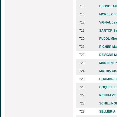
715.
BLONDEAU
716.
MOREL Chri
717.
VIGNAL Jea
719.
SARTOR Si
720.
PUJOL Mirei
721.
RICHER Mar
722.
DEVIGNE M
723.
MANIERE Pa
724.
MATHIS Cla
725.
CHAMBREUI
726.
COQUELLE 
727.
REINHART J
728.
SCHILLING
729.
SELLIER A