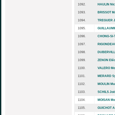
1092.
HAULIN Nic
1093.
BRISSOT Ma
1094.
TREGUER J
1095.
GUILLAUMIN
1096.
CHONG-SI-
1097.
RIGONDEAU
1098.
DUBERVILLE
1099.
ZENON Elé
1100.
VALERO Mo
1101.
MERARD Sy
1102.
MOULIN Mur
1103.
SCHILS Joë
1104.
MOISAN Mo
1105.
GUICHOT A