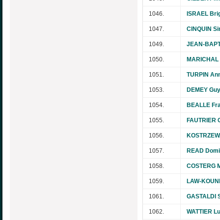
1046.
ISRAEL Brig
1047.
CINQUIN S
1049.
JEAN-BAPT
1050.
MARICHAL 
1051.
TURPIN Ann
1053.
DEMEY Gu
1054.
BEALLE Fr
1055.
FAUTRIER C
1056.
KOSTRZEWA
1057.
READ Domi
1058.
COSTERG Ma
1059.
LAW-KOUNE
1061.
GASTALDI S
1062.
WATTIER Lu