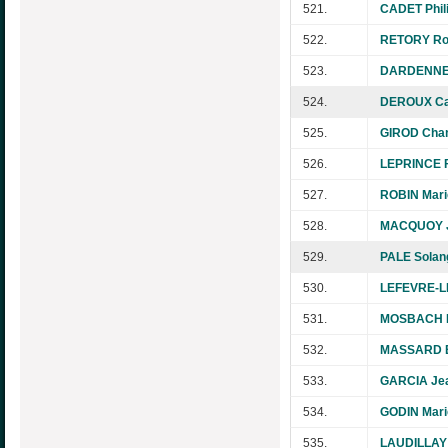
521.
CADET Phil
522.
RETORY Ro
523.
DARDENNE 
524.
DEROUX Ca
525.
GIROD Chan
526.
LEPRINCE F
527.
ROBIN Mari
528.
MACQUOY J
529.
PALE Solan
530.
LEFEVRE-L
531.
MOSBACH L
532.
MASSARD E
533.
GARCIA Jea
534.
GODIN Mari
535.
LAUDILLAY 