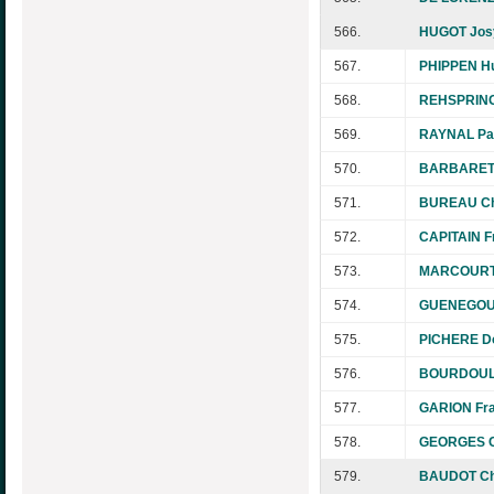
566.
HUGOT Jos
567.
PHIPPEN Hu
568.
REHSPRING
569.
RAYNAL Pa
570.
BARBARET 
571.
BUREAU Chr
572.
CAPITAIN F
573.
MARCOURT 
574.
GUENEGOU 
575.
PICHERE D
576.
BOURDOUL
577.
GARION Fra
578.
GEORGES C
579.
BAUDOT Ch