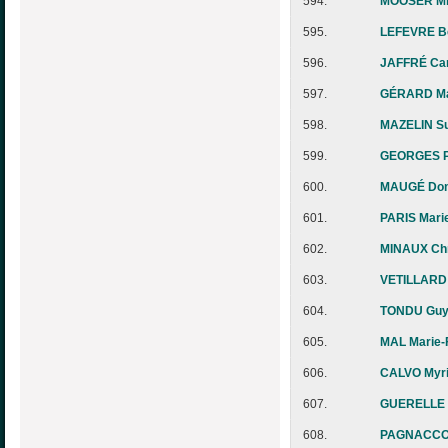
594.
MOOSER Mi
595.
LEFEVRE Be
596.
JAFFRÉ Car
597.
GÉRARD M
598.
MAZELIN S
599.
GEORGES P
600.
MAUGÉ Dom
601.
PARIS Mari
602.
MINAUX Chr
603.
VETILLARD 
604.
TONDU Gu
605.
MAL Marie-
606.
CALVO Myr
607.
GUERELLE P
608.
PAGNACCO 