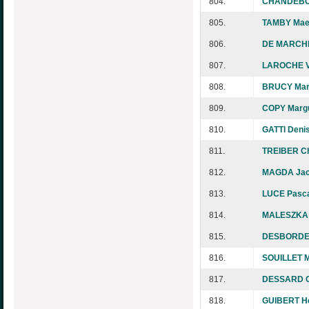
804.
CHANDEBOI
805.
TAMBY Mae
806.
DE MARCHI 
807.
LAROCHE V
808.
BRUCY Mar
809.
COPY Margu
810.
GATTI Deni
811.
TREIBER Ch
812.
MAGDA Jac
813.
LUCE Pasc
814.
MALESZKA 
815.
DESBORDES
816.
SOUILLET M
817.
DESSARD 
818.
GUIBERT H