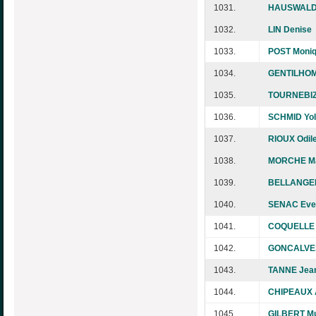
1031.
HAUSWALD 
1032.
LIN Denise
1033.
POST Moni
1034.
GENTILHOM
1035.
TOURNEBIZ
1036.
SCHMID Yo
1037.
RIOUX Odil
1038.
MORCHE Mar
1039.
BELLANGER 
1040.
SENAC Eve
1041.
COQUELLE C
1042.
GONCALVE
1043.
TANNE Jea
1044.
CHIPEAUX 
1045.
GILBERT Mu