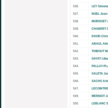
536.
LEY Simon
537.
NOEL Jean-
538.
MORISSET A
539.
CHABERT G
540.
DAVID Chri
541.
ABAUL Ali
542.
THIBOUT Ma
543.
GAYAT Lilia
544.
PALLUY-PLA
545.
SALETA Ja
546.
SACHS Arle
547.
LECOINTRE
549.
MERIGOT Ja
550.
LEBLANC S