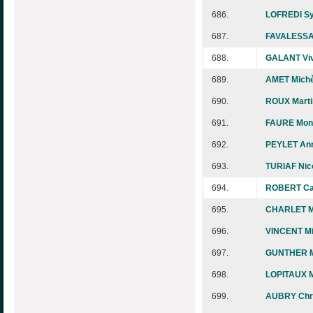
686.
LOFREDI Sy
687.
FAVALESSA 
688.
GALANT Viv
689.
AMET Michè
690.
ROUX Marti
691.
FAURE Mon
692.
PEYLET Ann
693.
TURIAF Nic
694.
ROBERT Ca
695.
CHARLET Ma
696.
VINCENT Mi
697.
GUNTHER M
698.
LOPITAUX M
699.
AUBRY Chri