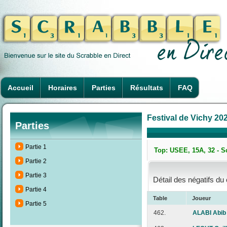
Accueil
Horaires
Parties
Résultats
FAQ
Festival de Vichy 202
Parties
Partie 1
Top: USEE, 15A, 32 - S
Partie 2
Partie 3
Détail des négatifs du
Partie 4
Table
Joueur
Partie 5
462.
ALABI Abib