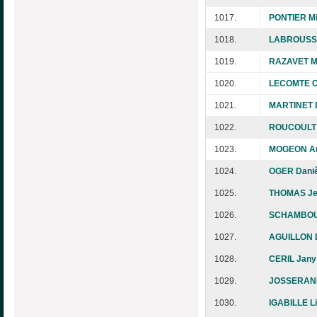
1017.
PONTIER Mir
1018.
LABROUSSE
1019.
RAZAVET Ma
1020.
LECOMTE C
1021.
MARTINET D
1022.
ROUCOULT 
1023.
MOGEON An
1024.
OGER Daniè
1025.
THOMAS Jea
1026.
SCHAMBOU
1027.
AGUILLON 
1028.
CERIL Jany
1029.
JOSSERAND
1030.
IGABILLE L