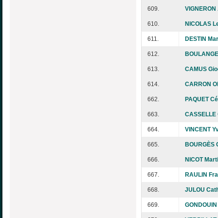
609.
VIGNERON 
610.
NICOLAS Le
611.
DESTIN Mar
612.
BOULANGE
613.
CAMUS Gio
614.
CARRON Oli
662.
PAQUET Céc
663.
CASSELLE G
664.
VINCENT Yv
665.
BOURGÈS C
666.
NICOT Mart
667.
RAULIN Fra
668.
JULOU Cath
669.
GONDOUIN 