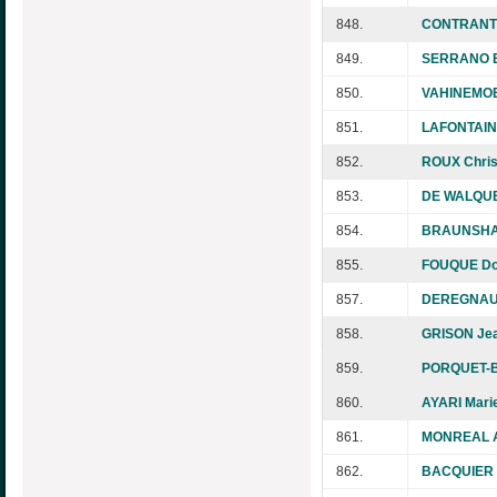
848.
CONTRANT 
849.
SERRANO E
850.
VAHINEMOE
851.
LAFONTAIN
852.
ROUX Chris
853.
DE WALQUE 
854.
BRAUNSHAU
855.
FOUQUE Do
857.
DEREGNAUC
858.
GRISON Je
859.
PORQUET-B
860.
AYARI Mari
861.
MONREAL A
862.
BACQUIER 