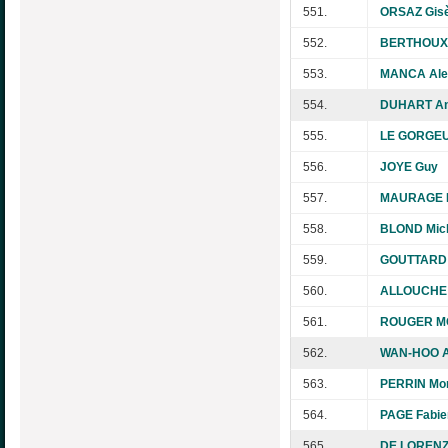
551.
ORSAZ Gisè
552.
BERTHOUX 
553.
MANCA Ale
554.
DUHART An
555.
LE GORGEU
556.
JOYE Guy
557.
MAURAGE N
558.
BLOND Mich
559.
GOUTTARD 
560.
ALLOUCHE 
561.
ROUGER MO
562.
WAN-HOO A
563.
PERRIN Mo
564.
PAGE Fabie
565.
DE LORENZI