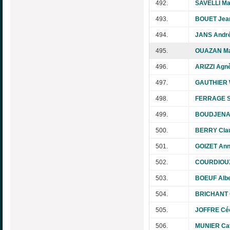
492.
SAVELLI Ma
493.
BOUET Jea
494.
JANS Andr
495.
OUAZAN Ma
496.
ARIZZI Agn
497.
GAUTHIER W
498.
FERRAGE S
499.
BOUDJENA
500.
BERRY Cla
501.
GOIZET Ann
502.
COURDIOU
503.
BOEUF Albe
504.
BRICHANT 
505.
JOFFRE Céc
506.
MUNIER Cat