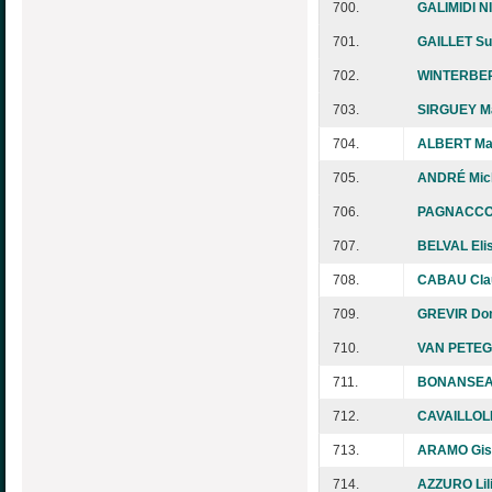
700.
GALIMIDI NI
701.
GAILLET Su
702.
WINTERBER
703.
SIRGUEY M
704.
ALBERT Mar
705.
ANDRÉ Mic
706.
PAGNACCO
707.
BELVAL Eli
708.
CABAU Cla
709.
GREVIR Do
710.
VAN PETEG
711.
BONANSEA
712.
CAVAILLOLE
713.
ARAMO Gis
714.
AZZURO Lil