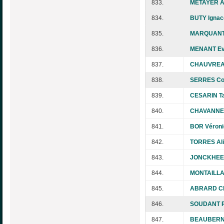
833.
METAYER A
834.
BUTY Ignac
835.
MARQUANT 
836.
MENANT Ev
837.
CHAUVREA
838.
SERRES Col
839.
CESARIN Ta
840.
CHAVANNE 
841.
BOR Véroni
842.
TORRES Al
843.
JONCKHEER
844.
MONTAILLA
845.
ABRARD Cl
846.
SOUDANT R
847.
BEAUBERNA