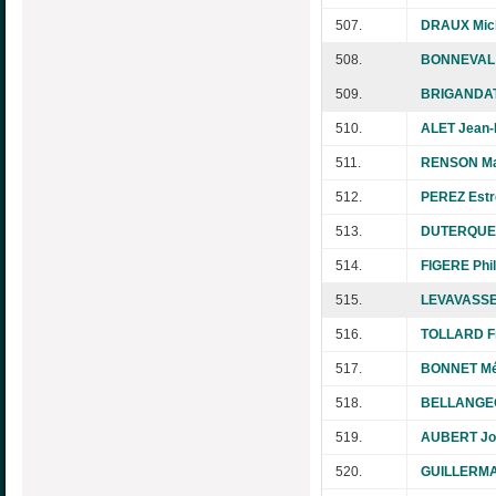
507.
DRAUX Mic
508.
BONNEVAL M
509.
BRIGANDAT
510.
ALET Jean-
511.
RENSON Ma
512.
PEREZ Estr
513.
DUTERQUE 
514.
FIGERE Phil
515.
LEVAVASSE
516.
TOLLARD F
517.
BONNET Mé
518.
BELLANGEO
519.
AUBERT Jo
520.
GUILLERMA