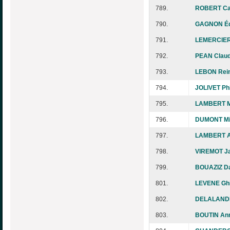
789.
ROBERT Ca
790.
GAGNON Éd
791.
LEMERCIER 
792.
PEAN Clau
793.
LEBON Rein
794.
JOLIVET Phi
795.
LAMBERT Ma
796.
DUMONT Mi
797.
LAMBERT A
798.
VIREMOT Ja
799.
BOUAZIZ D
801.
LEVENE Ghi
802.
DELALANDE
803.
BOUTIN An