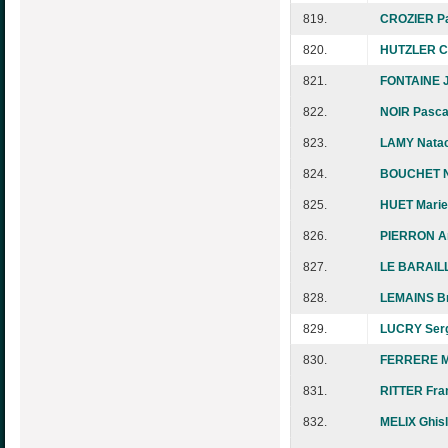
819.
CROZIER Pa
820.
HUTZLER Ca
821.
FONTAINE J
822.
NOIR Pasca
823.
LAMY Nata
824.
BOUCHET N
825.
HUET Marie
826.
PIERRON A
827.
LE BARAIL
828.
LEMAINS Br
829.
LUCRY Ser
830.
FERRERE M
831.
RITTER Fra
832.
MELIX Ghisl