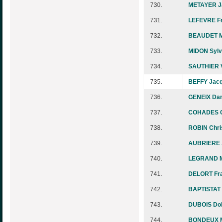
730.
METAYER Ja
731.
LEFEVRE Fr
732.
BEAUDET M
733.
MIDON Sylv
734.
SAUTHIER 
735.
BEFFY Jacq
736.
GENEIX Dan
737.
COHADES C
738.
ROBIN Chri
739.
AUBRIERE 
740.
LEGRAND Mi
741.
DELORT Fra
742.
BAPTISTAT 
743.
DUBOIS Dol
744.
BONDEUX M