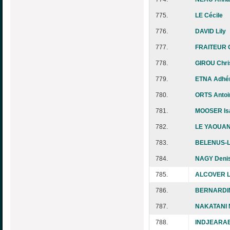
775.
LE Cécile
776.
DAVID Lily
777.
FRAITEUR 
778.
GIROU Chri
779.
ETNA Adhé
780.
ORTS Antoi
781.
MOOSER Isa
782.
LE YAOUAN
783.
BELENUS-L
784.
NAGY Deni
785.
ALCOVER L
786.
BERNARDIN
787.
NAKATANI N
788.
INDJEARAB