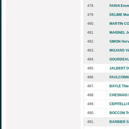
478.
FARHI Emm
479.
DELIME Mar
480.
MARTIN-CO
481.
MAIGNEL Je
482.
SIMON Her
483.
MOJARD Vé
484.
GOURDEAU
485.
JALBERT D
486.
FAULCONNIE
487.
BAYLE Thie
488.
CHESNAIS M
489.
CEPITELLI P
490.
BOCCON Tr
491.
BARBIER S