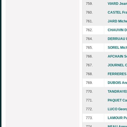
759.
VIARD Jean
760.
CASTEL Fra
761.
JARD Miche
762.
CHAUVIN D
764.
DERRUAU D
765.
SOREL Mich
766.
AFCHAIN S
767.
JOURNEL C
768.
FERRERES 
769.
DUBOIS An
770.
TANDRAYEN
771.
PAQUET Cat
772.
LUCO Georg
773.
LAMOUR Pat
774.
NEAU Annab