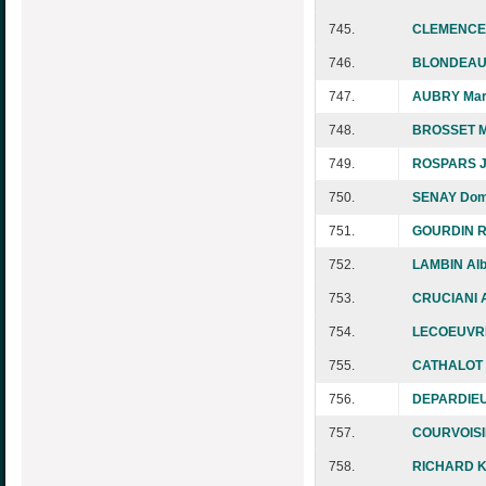
745.
CLEMENCEA
746.
BLONDEAU 
747.
AUBRY Mar
748.
BROSSET Ma
749.
ROSPARS J
750.
SENAY Dom
751.
GOURDIN R
752.
LAMBIN Alb
753.
CRUCIANI 
754.
LECOEUVRE
755.
CATHALOT B
756.
DEPARDIEU
757.
COURVOISI
758.
RICHARD K