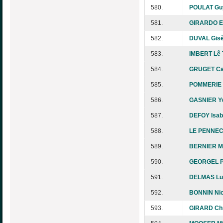
580.
POULAT Guy
581.
GIRARDO El
582.
DUVAL Gisè
583.
IMBERT Lê 
584.
GRUGET Ca
585.
POMMERIE M
586.
GASNIER Y
587.
DEFOY Isab
588.
LE PENNEC
589.
BERNIER Mu
590.
GEORGEL P
591.
DELMAS Lu
592.
BONNIN Nic
593.
GIRARD Chr