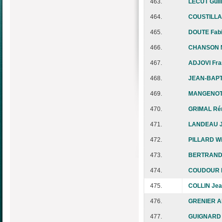
463.
LECUT Guil
464.
COUSTILLAS
465.
DOUTE Fab
466.
CHANSON N
467.
ADJOVI Fra
468.
JEAN-BAPT
469.
MANGENOT 
470.
GRIMAL Ré
471.
LANDEAU 
472.
PILLARD Wil
473.
BERTRAND 
474.
COUDOUR 
475.
COLLIN Jea
476.
GRENIER A
477.
GUIGNARD 