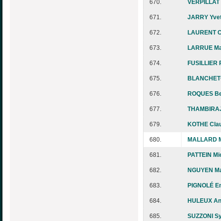
670.
VERPILLAT 
671.
JARRY Yvet
672.
LAURENT C
673.
LARRUE Mar
674.
FUSILLIER 
675.
BLANCHETO
676.
ROQUES Be
677.
THAMBIRAJ
679.
KOTHE Cla
680.
MALLARD Ma
681.
PATTEIN Mi
682.
NGUYEN Ma
683.
PIGNOLÉ E
684.
HULEUX An
685.
SUZZONI Sy