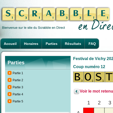
Accueil
Horaires
Parties
Résultats
FAQ
Festival de Vichy 202
Parties
Coup numéro 12
Partie 1
Partie 2
Partie 3
Voir le mot retenu
Partie 4
Partie 5
1
2
3