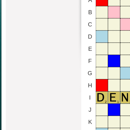
A
B
C
D
E
F
G
H
I
J
K