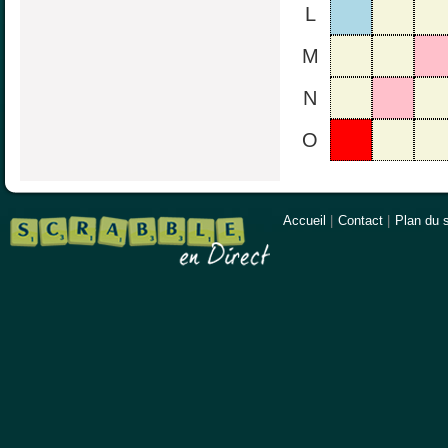
L
M
N
O
Accueil
|
Contact
|
Plan du s