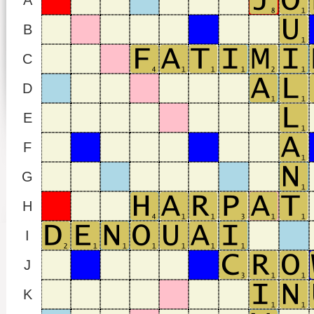
A
B
C
D
E
F
G
H
I
J
K