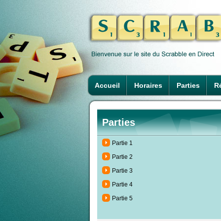
Accueil
Horaires
Parties
Ré
Parties
Partie 1
Partie 2
Partie 3
Partie 4
Partie 5