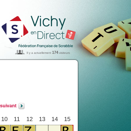
174
Il y a actuellement
visiteurs
 suivant
10
11
12
13
14
15