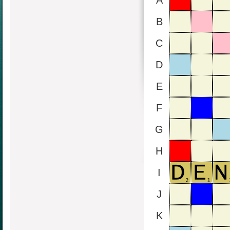
A
B
C
D
E
F
G
H
I
J
K