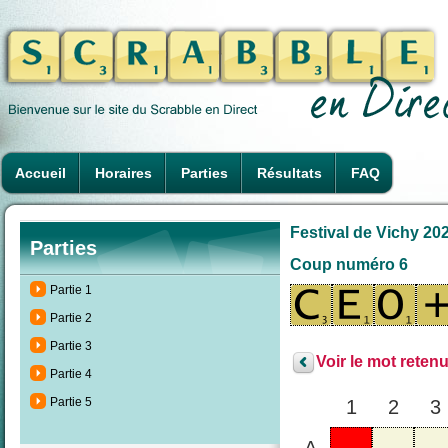
Accueil
Horaires
Parties
Résultats
FAQ
Festival de Vichy 202
Parties
Coup numéro 6
Partie 1
Partie 2
Partie 3
Voir le mot retenu
Partie 4
Partie 5
1
2
3