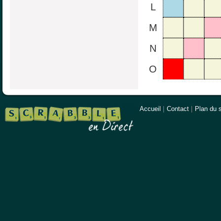
L
M
N
O
Accueil
|
Contact
|
Plan du s