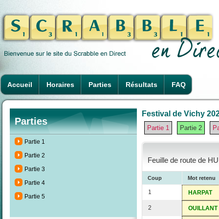
Accueil
Horaires
Parties
Résultats
FAQ
Festival de Vichy 202
Parties
Partie 1
Partie 2
Pa
Partie 1
Partie 2
Feuille de route de H
Partie 3
Coup
Mot retenu
Partie 4
1
HARPAT
Partie 5
2
OUILLANT