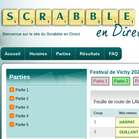
Accueil
Horaires
Parties
Résultats
FAQ
Festival de Vichy 202
Parties
Partie 1
Partie 2
Pa
Partie 1
Partie 2
Feuille de route de L
Partie 3
Coup
Mot retenu
Partie 4
1
HARPAT
Partie 5
2
OUILLANT