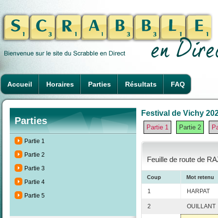
Accueil
Horaires
Parties
Résultats
FAQ
Festival de Vichy 202
Parties
Partie 1
Partie 2
Pa
Partie 1
Partie 2
Feuille de route de R
Partie 3
Coup
Mot retenu
Partie 4
1
HARPAT
Partie 5
2
OUILLANT