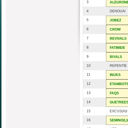
3
ALEURON
4
DENOUAI
5
JOBEZ
6
CROW
7
REVIVALS
8
FATIMIDE
9
RIYALS
10
REPENTIE
11
INUKS
12
ETAMBOT
13
FAQS
14
GUETREE
15
EXCUS(A)I
16
SEMINO(L)