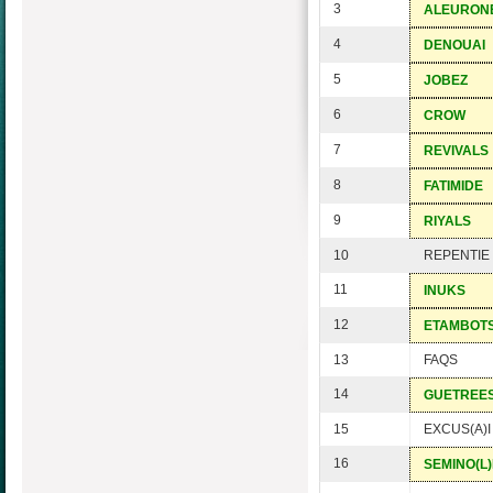
3
ALEURON
4
DENOUAI
5
JOBEZ
6
CROW
7
REVIVALS
8
FATIMIDE
9
RIYALS
10
REPENTIE
11
INUKS
12
ETAMBOT
13
FAQS
14
GUETREE
15
EXCUS(A)I
16
SEMINO(L)