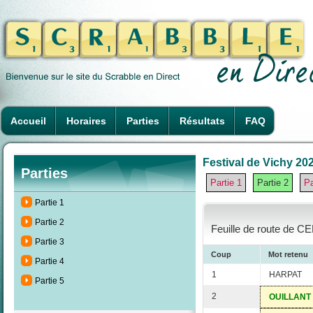
Accueil
Horaires
Parties
Résultats
FAQ
Festival de Vichy 202
Parties
Partie 1
Partie 2
Pa
Partie 1
Partie 2
Feuille de route de CE
Partie 3
Coup
Mot retenu
Partie 4
1
HARPAT
Partie 5
2
OUILLANT