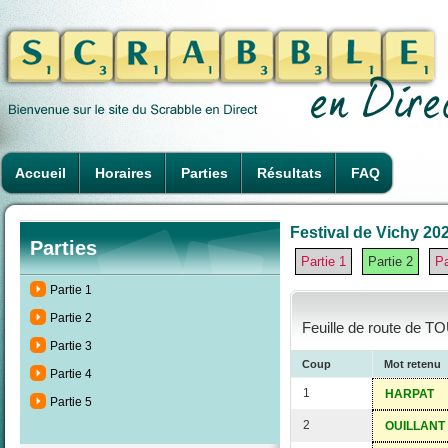
Accueil
Horaires
Parties
Résultats
FAQ
Festival de Vichy 202
Parties
Partie 1
Partie 2
Pa
Partie 1
Partie 2
Feuille de route de T
Partie 3
Coup
Mot retenu
Partie 4
1
HARPAT
Partie 5
2
OUILLANT