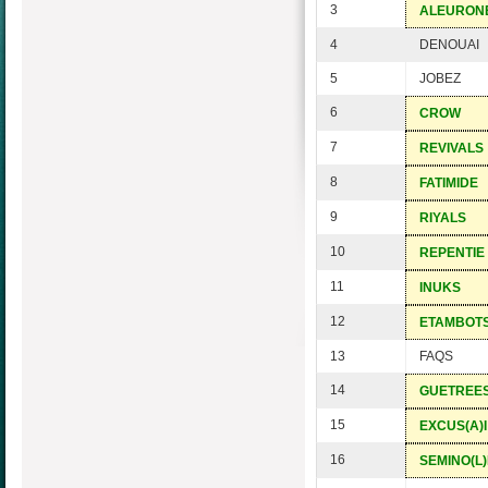
3
ALEURON
4
DENOUAI
5
JOBEZ
6
CROW
7
REVIVALS
8
FATIMIDE
9
RIYALS
10
REPENTIE
11
INUKS
12
ETAMBOT
13
FAQS
14
GUETREE
15
EXCUS(A)I
16
SEMINO(L)