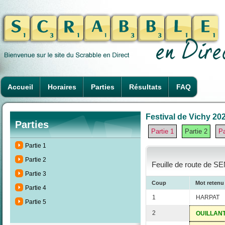
Accueil
Horaires
Parties
Résultats
FAQ
Festival de Vichy 202
Parties
Partie 1
Partie 2
Pa
Partie 1
Partie 2
Feuille de route de S
Partie 3
Coup
Mot retenu
Partie 4
1
HARPAT
Partie 5
2
OUILLAN