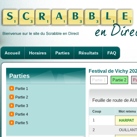
Accueil
Horaires
Parties
Résultats
FAQ
Festival de Vichy 202
Parties
Partie 1
Partie 2
Pa
Partie 1
Partie 2
Feuille de route de A
Partie 3
Coup
Mot retenu
Partie 4
1
HARPAT
Partie 5
2
OUILLANT