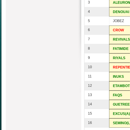
3
ALEURO
4
DENOUAI
5
JOBEZ
6
CROW
7
REVIVALS
8
FATIMIDE
9
RIYALS
10
REPENTI
11
INUKS
12
ETAMBOT
13
FAQS
14
GUETREE
15
EXCUS(A)
16
SEMINO(L