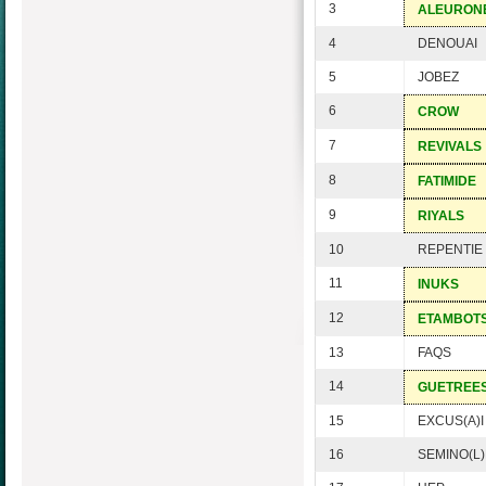
3
ALEURON
4
DENOUAI
5
JOBEZ
6
CROW
7
REVIVALS
8
FATIMIDE
9
RIYALS
10
REPENTIE
11
INUKS
12
ETAMBOT
13
FAQS
14
GUETREE
15
EXCUS(A)I
16
SEMINO(L)