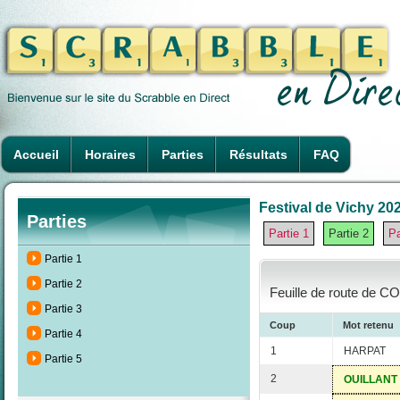
Accueil
Horaires
Parties
Résultats
FAQ
Festival de Vichy 202
Parties
Partie 1
Partie 2
Pa
Partie 1
Partie 2
Feuille de route de C
Partie 3
Coup
Mot retenu
Partie 4
1
HARPAT
Partie 5
2
OUILLANT