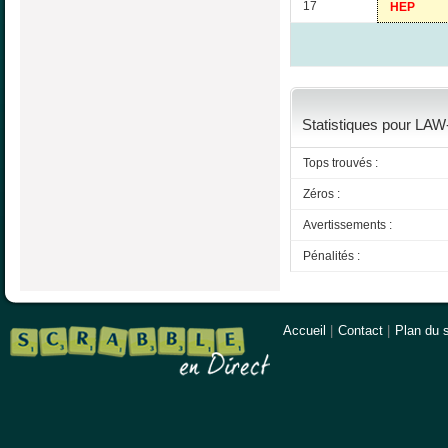
17
HEP
Statistiques pour LA
Tops trouvés :
Zéros :
Avertissements :
Pénalités :
Accueil
|
Contact
|
Plan du s