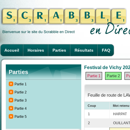
Accueil
Horaires
Parties
Résultats
FAQ
Festival de Vichy 202
Parties
Partie 1
Partie 2
Pa
Partie 1
Partie 2
Feuille de route de L
Partie 3
Coup
Mot retenu
Partie 4
1
HARPAT
Partie 5
2
OUILLAN