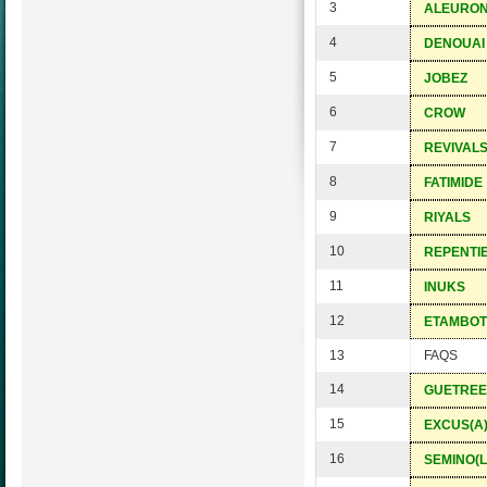
3
ALEURO
4
DENOUAI
5
JOBEZ
6
CROW
7
REVIVAL
8
FATIMIDE
9
RIYALS
10
REPENTI
11
INUKS
12
ETAMBOT
13
FAQS
14
GUETREE
15
EXCUS(A)
16
SEMINO(L