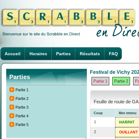
Accueil
Horaires
Parties
Résultats
FAQ
Festival de Vichy 202
Parties
Partie 1
Partie 2
Pa
Partie 1
Partie 2
Feuille de route de G
Partie 3
Coup
Mot retenu
Partie 4
1
HARPAT
Partie 5
2
OUILLANT