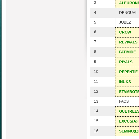
3
ALEURON
4
DENOUAI
5
JOBEZ
6
CROW
7
REVIVALS
8
FATIMIDE
9
RIYALS
10
REPENTIE
11
INUKS
12
ETAMBOT
13
FAQS
14
GUETREE
15
EXCUS(A)I
16
SEMINO(L)