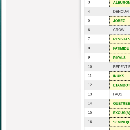
3
ALEURO
4
DENOUAI
5
JOBEZ
6
CROW
7
REVIVAL
8
FATIMIDE
9
RIYALS
10
REPENTI
11
INUKS
12
ETAMBOT
13
FAQS
14
GUETREE
15
EXCUS(A)
16
SEMINO(L