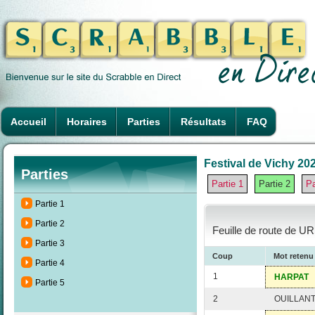
Accueil
Horaires
Parties
Résultats
FAQ
Festival de Vichy 202
Parties
Partie 1
Partie 2
Pa
Partie 1
Partie 2
Feuille de route de UR
Partie 3
Coup
Mot retenu
Partie 4
1
HARPAT
Partie 5
2
OUILLAN