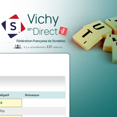
137
Il y a actuellement
visiteurs
Négatif
Remarque
-6
Top