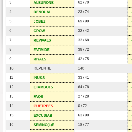
3
62 / 70
ALEURONE
4
23 / 74
DENOUAI
5
69 / 99
JOBEZ
6
32 / 42
CROW
7
33 / 68
REVIVALS
8
38 / 72
FATIMIDE
9
42 / 75
RIYALS
10
REPENTIE
140
11
33 / 41
INUKS
12
64 / 78
ETAMBOTS
13
27 / 28
FAQS
14
0 / 72
GUETREES
15
63 / 90
EXCUS(A)I
16
18 / 77
SEMINO(L)E