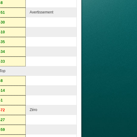
-8
Avertissement
-51
-30
-10
-35
-34
-33
Top
-8
-14
-1
Zéro
-72
-27
-59