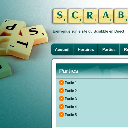
Accueil
Horaires
Parties
Ré
Parties
Partie 1
Partie 2
Partie 3
Partie 4
Partie 5